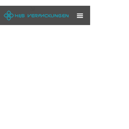
JOBS
|
ANSPRECHPARTNER

Scrollen